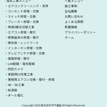
- 電気工事メニュー
一覧メニュー
・エアコンクリーニング・洗浄
施工事例
・コンセント修理・交換
会社概要
・スイッチ修理・交換
お問い合わせ
・ブレーカー修理・交換
よくある質問
・単相3線式切替工事
新着情報
・エアコン修理・取付
プライバシーポリシー
・照明器具の修理・取付
ホーム
・換気扇・レンジフード
・インターホン修理・交換
・テレビアンテナ修理・交換
・漏電修理・取付
・LAN配線・電気配線
・防犯カメラ
・家庭用EV充電工事
・業務用エアコン交換・取付・修理
・4K・8K工事
・給湯器
・オール電化
Copyright
2026 株式会社守平電設 All Rights Reserved.