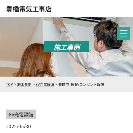
豊橋電気工事店
施工事例
TOP
>
施工事例
>
EV充電設備
>
豊橋市 I様 EVコンセント設置
EV充電設備
2025/05/30