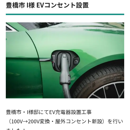
豊橋市 I様 EVコンセント設置
豊橋
市・I様邸にてEV充電器設置工事
（100V→200V変換・屋外コンセント新設）を行い