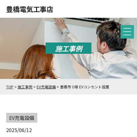
豊橋電気工事店
施工事例
TOP
>
施工事例
>
EV充電設備
>
豊橋市 O様 EVコンセント設置
EV充電設備
2025/06/12