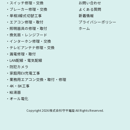
・スイッチ修理・交換
お問い合わせ
・ブレーカー修理・交換
よくある質問
・単相3線式切替工事
新着情報
・エアコン修理・取付
プライバシーポリシー
・照明器具の修理・取付
ホーム
・換気扇・レンジフード
・インターホン修理・交換
・テレビアンテナ修理・交換
・漏電修理・取付
・LAN配線・電気配線
・防犯カメラ
・家庭用EV充電工事
・業務用エアコン交換・取付・修理
・4K・8K工事
・給湯器
・オール電化
Copyright
2026 株式会社守平電設 All Rights Reserved.