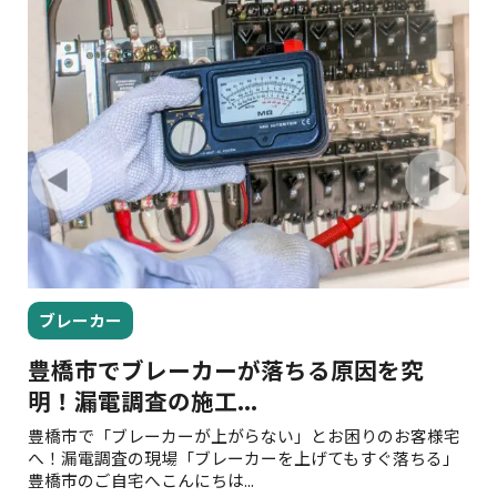
ブレーカー
豊橋市でブレーカーが落ちる原因を究
明！漏電調査の施工...
工
頻
豊橋市で「ブレーカーが上がらない」とお困りのお客様宅
床
度
へ！漏電調査の現場「ブレーカーを上げてもすぐ落ちる」
店
豊橋市のご自宅へこんにちは...
転