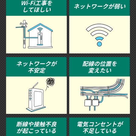
Wi-Fi工事を
ネットワークが弱い
してほしい
ネットワークが
配線の位置を
不安定
変えたい
断線や接触不良
電気コンセントが
が起こっている
不足している