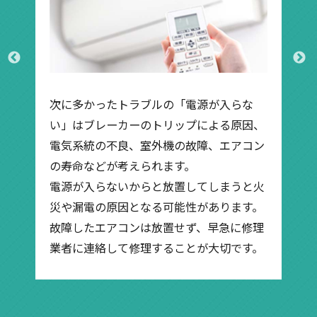
多かったトラブルの「電源が入らな
安く購入したエ
はブレーカーのトリップによる原因、
い時にやり方が
系統の不良、室外機の故障、エアコン
ージがあります
命などが考えられます。
ロの技術が必要
が入らないからと放置してしまうと火
の専門知識が必
漏電の原因となる可能性があります。
方法は火災や漏
したエアコンは放置せず、早急に修理
め、専門業者に
に連絡して修理することが大切です。
す。迷わずすぐ
わせください。