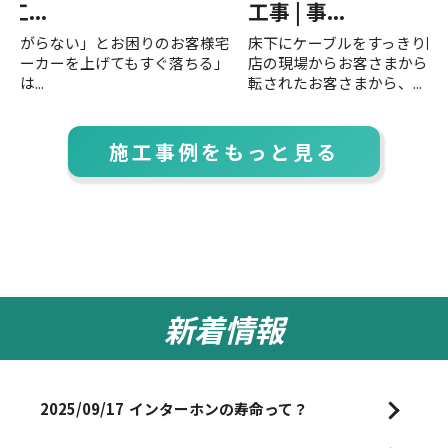
工事 | 事...
宅
床下にケーブルをすっきり隠すLAN配線工事 豊橋電気工事
リ
」
店の現場からお客さまからのご依頼豊橋市内で事務所を移
お
転されたお客さまから、...
す
施工事例をもっと見る
新着情報
2025/09/17
インターホンの寿命って？