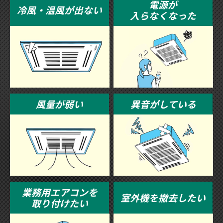
電源が
冷風・温風が出ない
入らなくなった
風量が弱い
異音がしている
業務用エアコンを
室外機を撤去したい
取り付けたい